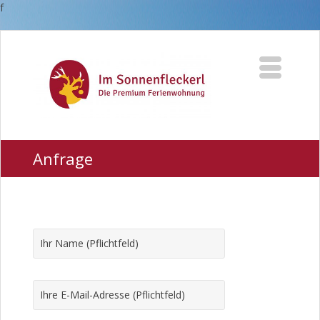
f
Anfrage